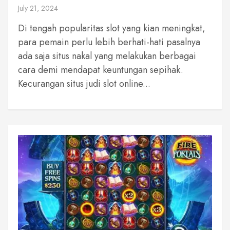
July 21, 2024
Di tengah popularitas slot yang kian meningkat,
para pemain perlu lebih berhati-hati pasalnya
ada saja situs nakal yang melakukan berbagai
cara demi mendapat keuntungan sepihak.
Kecurangan situs judi slot online...