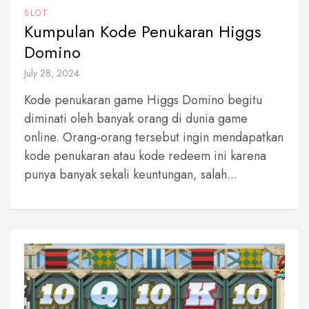
SLOT
Kumpulan Kode Penukaran Higgs
Domino
July 28, 2024
Kode penukaran game Higgs Domino begitu
diminati oleh banyak orang di dunia game
online. Orang-orang tersebut ingin mendapatkan
kode penukaran atau kode redeem ini karena
punya banyak sekali keuntungan, salah...