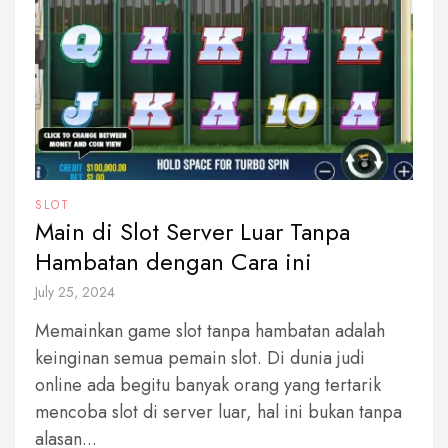
SLOT
Main di Slot Server Luar Tanpa
Hambatan dengan Cara ini
July 25, 2024
Memainkan game slot tanpa hambatan adalah
keinginan semua pemain slot. Di dunia judi
online ada begitu banyak orang yang tertarik
mencoba slot di server luar, hal ini bukan tanpa
alasan...