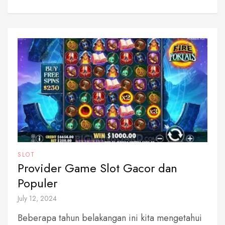
SLOT
Provider Game Slot Gacor dan
Populer
July 12, 2024
Beberapa tahun belakangan ini kita mengetahui