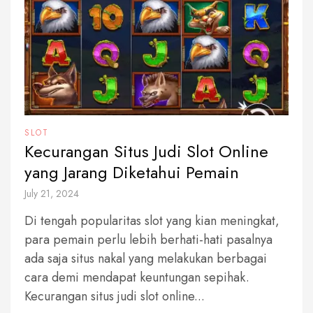
SLOT
Kecurangan Situs Judi Slot Online
yang Jarang Diketahui Pemain
July 21, 2024
Di tengah popularitas slot yang kian meningkat,
para pemain perlu lebih berhati-hati pasalnya
ada saja situs nakal yang melakukan berbagai
cara demi mendapat keuntungan sepihak.
Kecurangan situs judi slot online...