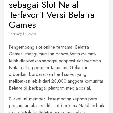
sebagai Slot Natal
Terfavorit Versi Belatra
Games
February 17, 2025
Pengembang slot online ternama, Belatra
Games, mengumumkan bahwa Santa Mummy
telah dinobatkan sebagai adaptasi slot bertema
Natal paling populer tahun ini. Gelar ini
diberikan berdasarkan hasil survei yang
melibatkan lebih dari 20.000 anggota komunitas
Belatra di berbagai platform media sosial.
Survei ini memberi kesempatan kepada para
pemain untuk memilih slot bertema Natal terbaik
dari portofolio Belatra, yang mencakup