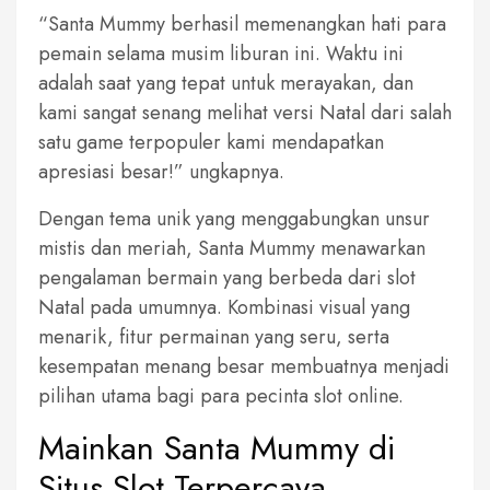
“Santa Mummy berhasil memenangkan hati para
pemain selama musim liburan ini. Waktu ini
adalah saat yang tepat untuk merayakan, dan
kami sangat senang melihat versi Natal dari salah
satu game terpopuler kami mendapatkan
apresiasi besar!” ungkapnya.
Dengan tema unik yang menggabungkan unsur
mistis dan meriah, Santa Mummy menawarkan
pengalaman bermain yang berbeda dari slot
Natal pada umumnya. Kombinasi visual yang
menarik, fitur permainan yang seru, serta
kesempatan menang besar membuatnya menjadi
pilihan utama bagi para pecinta slot online.
Mainkan Santa Mummy di
Situs Slot Terpercaya